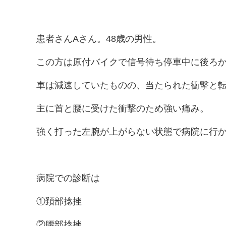
患者さんAさん。48歳の男性。
この方は原付バイクで信号待ち停車中に後ろ
車は減速していたものの、当たられた衝撃と
主に首と腰に受けた衝撃のため強い痛み。
強く打った左腕が上がらない状態で病院に行
病院での診断は
①頚部捻挫
②腰部捻挫