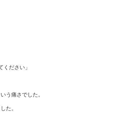
てください」
という痛さでした。
ました。