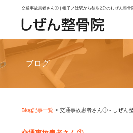
交通事故患者さん① | 帷子ノ辻駅から徒歩2分のしぜん整
ブログ
Blog記事一覧
> 交通事故患者さん① - しぜ